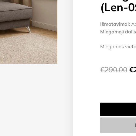
(Len-0
Išmatavimai:
A:
Miegamoji dalis
Miegamos vietos
Or
€
290.00
€
pr
w
€