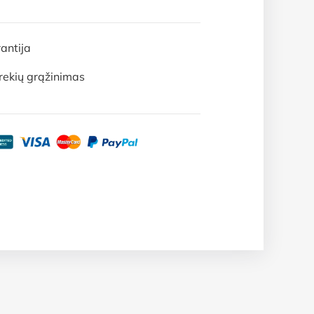
antija
rekių grąžinimas