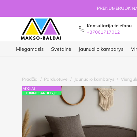
PRENUMERUOK NAU
Konsultacija telefonu
+37061717012
Miegamasis
Svetainė
Jaunuolio kambarys
Vi
Pradžia
/
Parduotuvė
/
Jaunuolio kambarys
/
Viengule
AKCIJA!
TURIME SANDĖLYJE!