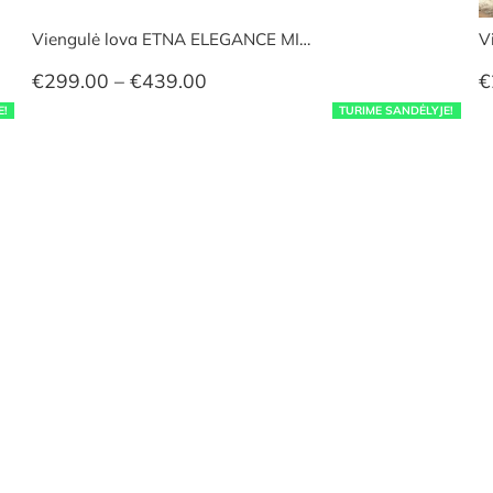
Viengulė lova ETNA ELEGANCE MI…
V
Price
€
299.00
–
€
439.00
€
range:
E!
TURIME SANDĖLYJE!
€299.00
through
€439.00