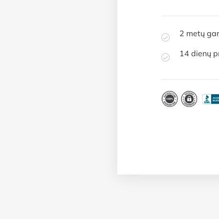
2 metų gar
14 dienų p