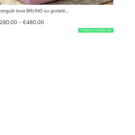
iengulė lova BRUNO su grotelė…
Price
280.00
–
€
480.00
range:
TURIME SANDĖLYJE!
€280.00
through
€480.00