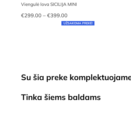
Viengulė lova SICILIJA MINI
Price
€
299.00
–
€
399.00
range:
UŽSAKOMA PREKĖ!
€299.00
through
€399.00
Su šia preke komplektuojam
Tinka šiems baldams