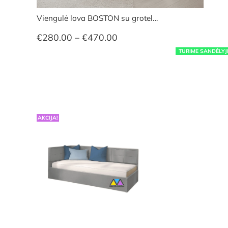
Viengulė lova BOSTON su grotel…
Price
€
280.00
–
€
470.00
range:
TURIME SANDĖLYJ
€280.00
through
€470.00
AKCIJA!