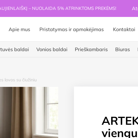
At
JIENLAIŠKĮ – NUOLAIDA 5% ATRINKTOMS PREKĖMS!
Apie mus
Pristatymas ir apmokėjimas
Kontaktai
rtuvės baldai
Vonios baldai
Prieškambaris
Biuras
s lovos su čiužiniu
ARTEKS
viengu