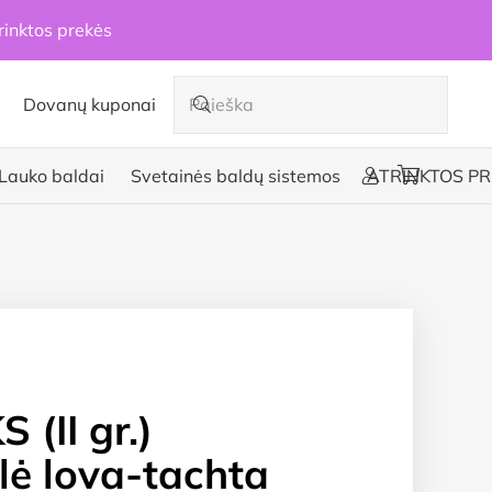
rinktos prekės
Dovanų kuponai
Lauko baldai
Svetainės baldų sistemos
ATRINKTOS PR
 (II gr.)
lė lova-tachta