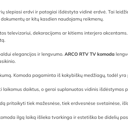
slepiasi erdvi ir patogiai išdėstyta vidinė erdvė. Tai leidžia
iki dokumentų ar kitų kasdien naudojamų reikmenų.
tos televizoriui, dekoracijoms ar kitiems interjero akcentams
tą.
baldui elegancijos ir lengvumo.
ARCO RTV TV komoda
lengva
sikinio.
žiškumą. Komoda pagaminta iš kokybiškų medžiagų, todėl yra 
i laikomus daiktus, o gerai suplanuotas vidinis išdėstymas 
dą pritaikyti tiek mažesnėse, tiek erdvesnėse svetainėse, i
komoda ilgą laiką išlieka tvarkinga ir estetiška be didelių pa