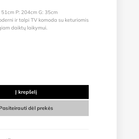
 51cm P: 204cm G: 35cm
derni ir talpi TV komoda su keturiomis
iam daiktų laikymui.
Į krepšelį
Pasiteirauti dėl prekės