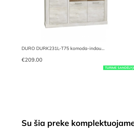
DURO DURK231L-T75 komoda-indau…
€
209.00
TURIME SANDĖLYJ
Su šia preke komplektuojam