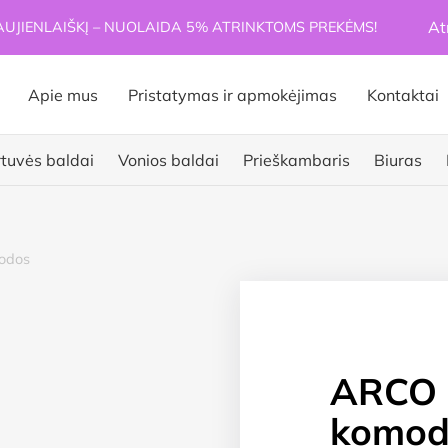
At
JIENLAIŠKĮ – NUOLAIDA 5% ATRINKTOMS PREKĖMS!
Apie mus
Pristatymas ir apmokėjimas
Kontaktai
rtuvės baldai
Vonios baldai
Prieškambaris
Biuras
odos
ARCO 
komod