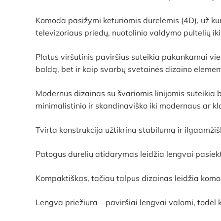
Komoda pasižymi keturiomis durelėmis (4D), už kurių 
televizoriaus priedų, nuotolinio valdymo pultelių 
Platus viršutinis paviršius suteikia pakankamai vie
baldą, bet ir kaip svarbų svetainės dizaino elemen
Modernus dizainas su švariomis linijomis suteikia 
minimalistinio ir skandinaviško iki modernaus ar kla
Tvirta konstrukcija užtikrina stabilumą ir ilgaam
Patogus durelių atidarymas leidžia lengvai pasiekt
Kompaktiškas, tačiau talpus dizainas leidžia komo
Lengva priežiūra – paviršiai lengvai valomi, todėl 