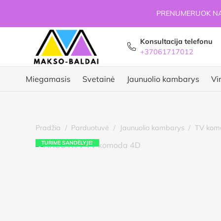
PRENUMERUOK NAU
Konsultacija telefonu
+37061717012
Miegamasis
Svetainė
Jaunuolio kambarys
Vi
Pradžia
/
Parduotuvė
/
Jaunuolio kambarys
/
TV kom
TURIME SANDĖLYJE!