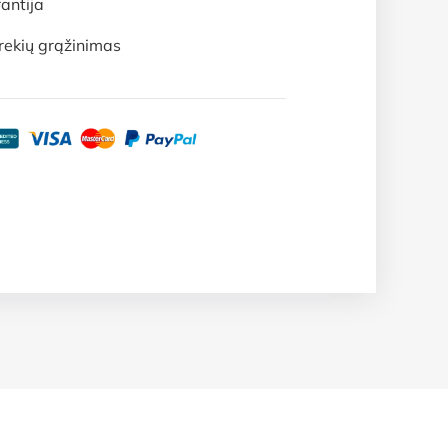
antija
rekių grąžinimas