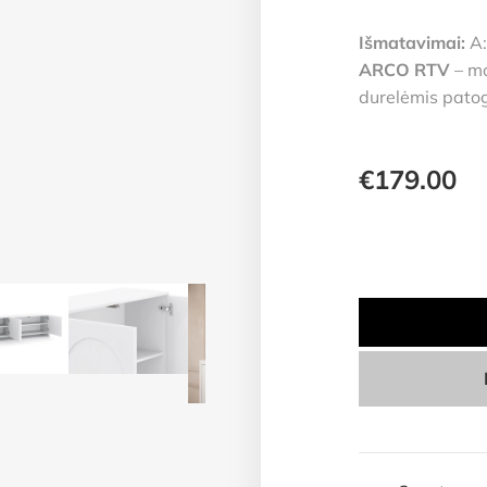
Išmatavimai:
A:
ARCO RTV
– mo
durelėmis patog
€
179.00