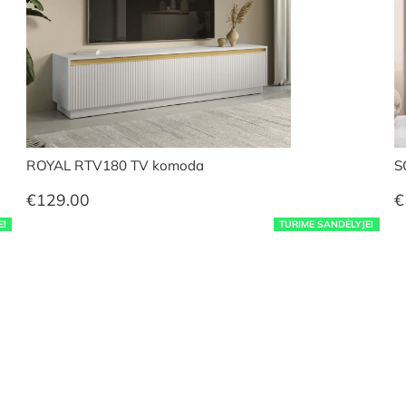
ROYAL RTV180 TV komoda
S
€
129.00
€
E!
TURIME SANDĖLYJE!