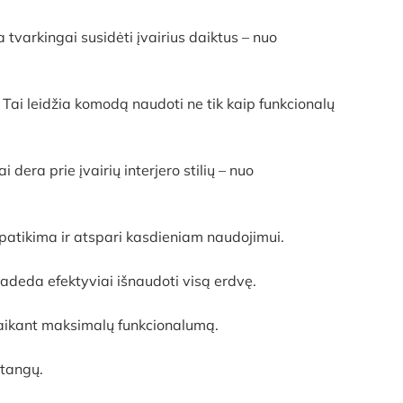
 tvarkingai susidėti įvairius daiktus – nuo
. Tai leidžia komodą naudoti ne tik kaip funkcionalų
i dera prie įvairių interjero stilių – nuo
patikima ir atspari kasdieniam naudojimui.
padeda efektyviai išnaudoti visą erdvę.
šlaikant maksimalų funkcionalumą.
stangų.