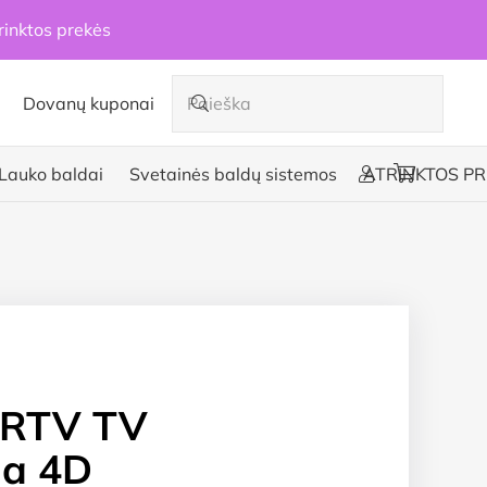
rinktos prekės
Dovanų kuponai
Lauko baldai
Svetainės baldų sistemos
ATRINKTOS PR
RTV TV
a 4D