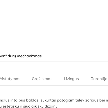
open" durų mechanizmas
Pristatymas
Grąžinimas
Lizingas
Garantija
nalus ir talpus baldas, sukurtas patogiam televizoriaus bei m
 estetišku ir šiuolaikišku dizainu.