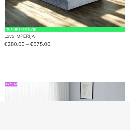
TURIME SANDĖLYJE!
Lova IMPERIJA
Price
€
280.00
–
€
575.00
range:
€280.00
through
€575.00
AKCIJA!