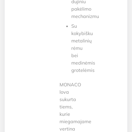
dujiniu
pakėlimo
mechanizmu
Su
kokybišku
metalinių
rėmu
bei
medinėmis
grotelėmis
MONACO
lova
sukurta
tiems,
kurie
miegamajame
vertina