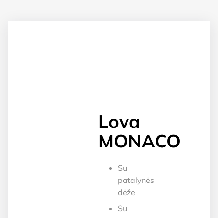
Lova
MONACO
Su
patalynės
dėže
Su