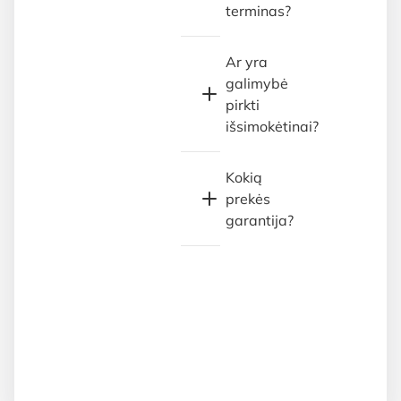
terminas?
Ar yra
galimybė
pirkti
išsimokėtinai?
Kokią
prekės
garantija?