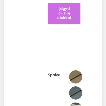
Price
Įsigyti
čiužinį
range:
atskirai
€240.00
through
€555.00
Spalva