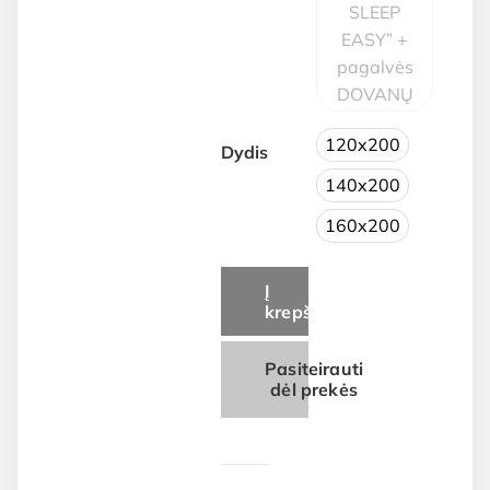
SLEEP
EASY” +
pagalvės
DOVANŲ
120x200
Dydis
140x200
160x200
Į
krepšelį
Pasiteirauti
dėl prekės