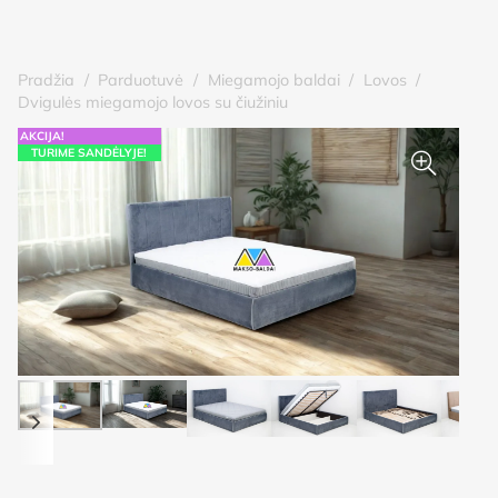
Pradžia
/
Parduotuvė
/
Miegamojo baldai
/
Lovos
/
Dvigulės miegamojo lovos su čiužiniu
AKCIJA!
TURIME SANDĖLYJE!