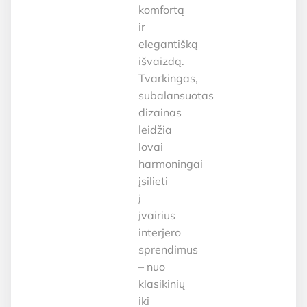
komfortą
ir
elegantišką
išvaizdą.
Tvarkingas,
subalansuotas
dizainas
leidžia
lovai
harmoningai
įsilieti
į
įvairius
interjero
sprendimus
– nuo
klasikinių
iki