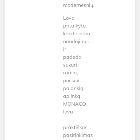
modernesnių.
Lova
pritaikyta
kasdieniam
naudojimui
ir
padeda
sukurti
ramią,
poilsiui
palankią
aplinką.
MONACO
lova
–
praktiškas
pasirinkimas