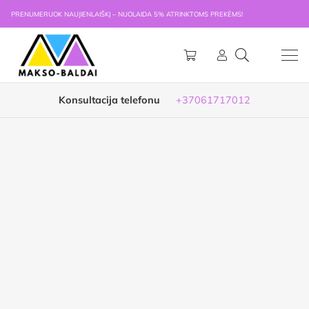
PRENUMERUOK NAUJIENLAIŠKĮ – NUOLAIDA 5% ATRINKTOMS PREKĖMS!
Konsultacija telefonu
+37061717012