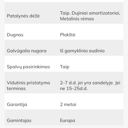
Taip. Dujiniai amortizatoriai,
Patalynės dėžė
Metalinis rėmas
Dugnas
Plokštė
Galvūgalio nugara
Iš gamyklinio audinio
Spalvų pasirinkimas
Taip
Vidutinis pristatymo
2-7 d.d. jei yra sandelyje. Jei
terminas
ne 15-25d.d.
Garantija
2 metai
Gamintojas
Europa