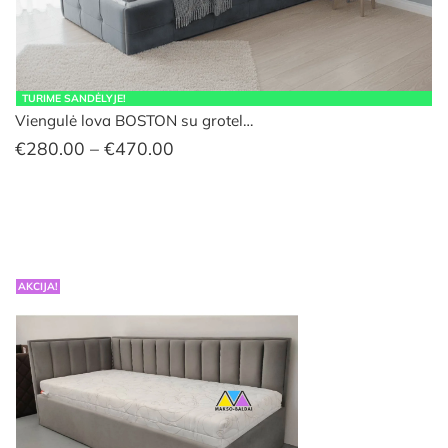
TURIME SANDĖLYJE!
Viengulė lova BOSTON su grotel…
Price
€
280.00
–
€
470.00
range:
€280.00
through
€470.00
AKCIJA!