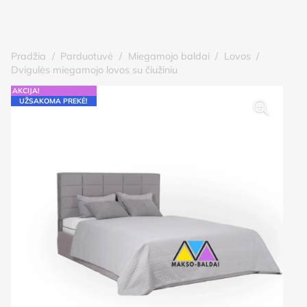
Pradžia
/
Parduotuvė
/
Miegamojo baldai
/
Lovos
/
Dvigulės miegamojo lovos su čiužiniu
AKCIJA!
UŽSAKOMA PREKĖ!