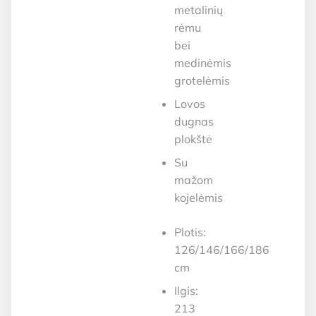
metalinių
rėmu
bei
medinėmis
grotelėmis
Lovos
dugnas
plokštė
Su
mažom
kojelėmis
Plotis:
126/146/166/186
cm
Ilgis:
213