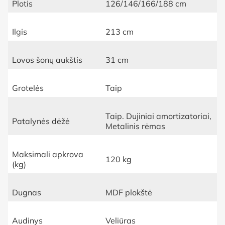
Plotis
126/146/166/188 cm
Ilgis
213 cm
Lovos šonų aukštis
31 cm
Grotelės
Taip
Taip. Dujiniai amortizatoriai,
Patalynės dėžė
Metalinis rėmas
Maksimali apkrova
120 kg
(kg)
Dugnas
MDF plokštė
Audinys
Veliūras