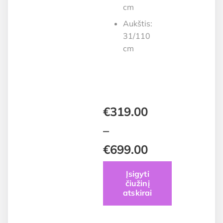
cm
Aukštis:
31/110
cm
€
319.00
–
€
699.00
Price
Įsigyti
čiužinį
range:
atskirai
€319.00