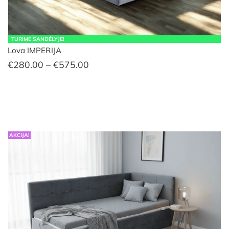
TURIME SANDĖLYJE!
Lova IMPERIJA
Price
€
280.00
–
€
575.00
range:
€280.00
through
€575.00
AKCIJA!