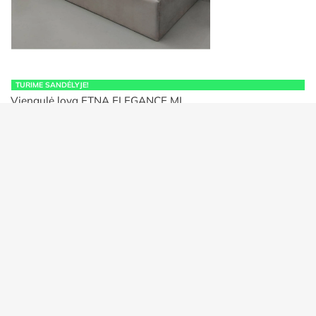
TURIME SANDĖLYJE!
Viengulė lova ETNA ELEGANCE MI…
Price
€
299.00
–
€
439.00
range:
€299.00
through
€439.00
AKCIJA!