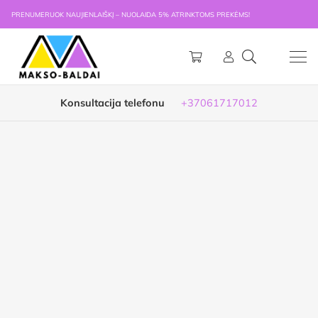
PRENUMERUOK NAUJIENLAIŠKĮ – NUOLAIDA 5% ATRINKTOMS PREKĖMS!
Konsultacija telefonu
+37061717012