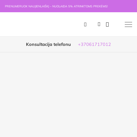
PRENUMERUOK NAUJIENLAIŠKĮ – NUOLAIDA 5% ATRINKTOMS PREKĖMS!
Konsultacija telefonu
+37061717012