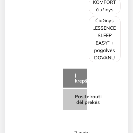
KOMFORT
čiužinys
Čiužinys
„ESSENCE
SLEEP
EASY” +
pagalvės
DOVANŲ
Į
krepšelį
Pasiteirauti
dėl prekės
2 metų