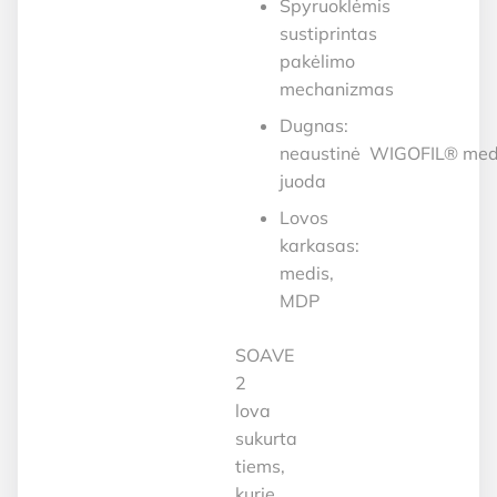
Spyruoklėmis
sustiprintas
pakėlimo
mechanizmas
Dugnas:
neaustinė
WIGOFIL®
med
juoda
Lovos
karkasas:
medis,
MDP
SOAVE
2
lova
sukurta
tiems,
kurie