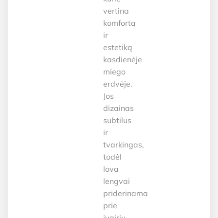
vertina
komfortą
ir
estetiką
kasdienėje
miego
erdvėje.
Jos
dizainas
subtilus
ir
tvarkingas,
todėl
lova
lengvai
priderinama
prie
įvairių