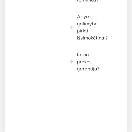
Ar yra
galimybė
pirkti
išsimokėtinai?
Kokią
prekės
garantija?