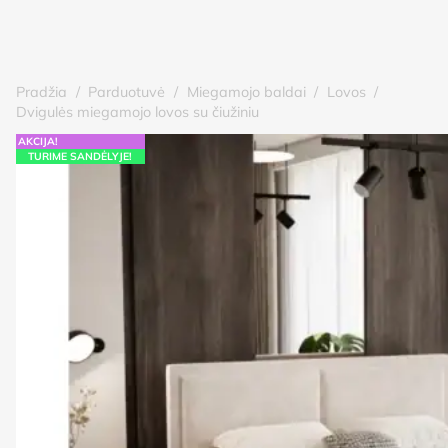
Pradžia
/
Parduotuvė
/
Miegamojo baldai
/
Lovos
/
Dvigulės miegamojo lovos su čiužiniu
AKCIJA!
TURIME SANDĖLYJE!