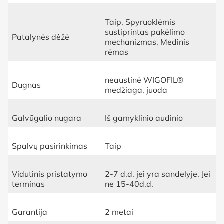
Taip. Spyruoklėmis
sustiprintas pakėlimo
Patalynės dėžė
mechanizmas, Medinis
rėmas
neaustinė WIGOFIL®
Dugnas
medžiaga, juoda
Galvūgalio nugara
Iš gamyklinio audinio
Spalvų pasirinkimas
Taip
Vidutinis pristatymo
2-7 d.d. jei yra sandelyje. Jei
terminas
ne 15-40d.d.
Garantija
2 metai