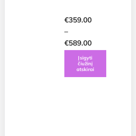
€
359.00
–
€
589.00
Price
Įsigyti
čiužinį
range:
atskirai
€359.00
through
€589.00