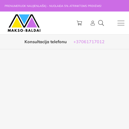
PRENUMERUOK NAUJIENLAIŠKĮ – NUOLAIDA 5% ATRINKTOMS PREKĖMS!
Konsultacija telefonu
+37061717012