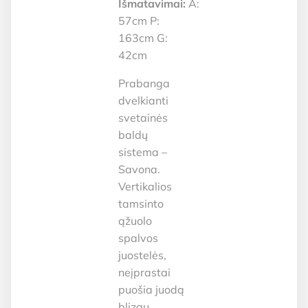
Išmatavimai:
A:
57cm P:
163cm G:
42cm
Prabanga
dvelkianti
svetainės
baldų
sistema –
Savona.
Vertikalios
tamsinto
ąžuolo
spalvos
juostelės,
neįprastai
puošia juodą
blizgų