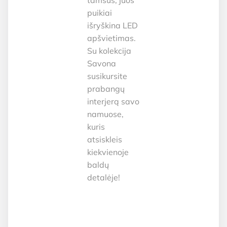
tamsūs, juos
puikiai
išryškina LED
apšvietimas.
Su kolekcija
Savona
susikursite
prabangų
interjerą savo
namuose,
kuris
atsiskleis
kiekvienoje
baldų
detalėje!