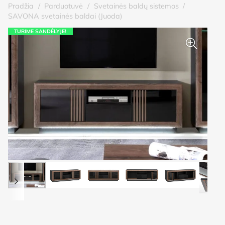
Pradžia
/
Parduotuvė
/
Svetainės baldų sistemos
/
SAVONA svetainės baldai (Juoda)
TURIME SANDĖLYJE!