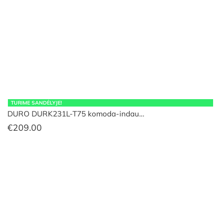
TURIME SANDĖLYJE!
DURO DURK231L-T75 komoda-indau…
€
209.00