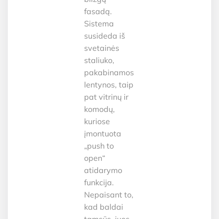
fasadą.
Sistema
susideda iš
svetainės
staliuko,
pakabinamos
lentynos, taip
pat vitrinų ir
komodų,
kuriose
įmontuota
„push to
open“
atidarymo
funkcija.
Nepaisant to,
kad baldai